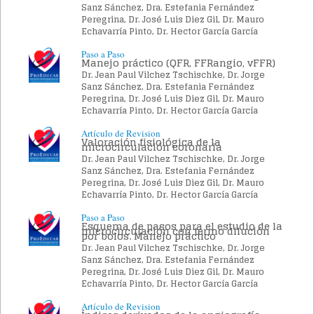
Sanz Sánchez, Dra. Estefania Fernández
Peregrina, Dr. José Luis Diez Gil, Dr. Mauro
Echavarría Pinto, Dr. Hector García García
Paso a Paso
Manejo práctico (QFR, FFRangio, vFFR)
Dr. Jean Paul Vilchez Tschischke, Dr. Jorge
Sanz Sánchez, Dra. Estefania Fernández
Peregrina, Dr. José Luis Diez Gil, Dr. Mauro
Echavarría Pinto, Dr. Hector García García
Artículo de Revision
Valoración fisiológica de la
microcirculación coronaria
Dr. Jean Paul Vilchez Tschischke, Dr. Jorge
Sanz Sánchez, Dra. Estefania Fernández
Peregrina, Dr. José Luis Diez Gil, Dr. Mauro
Echavarría Pinto, Dr. Hector García García
Paso a Paso
Esquema de pasos para el estudio de la
microcirculación con termo dilución
por bolos. Manejo práctico
Dr. Jean Paul Vilchez Tschischke, Dr. Jorge
Sanz Sánchez, Dra. Estefania Fernández
Peregrina, Dr. José Luis Diez Gil, Dr. Mauro
Echavarría Pinto, Dr. Hector García García
Artículo de Revision