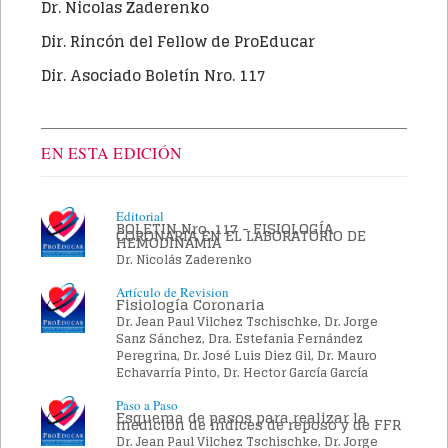
Dr. Nicolas Zaderenko
Dir. Rincón del Fellow de ProEducar
Dir. Asociado Boletín Nro. 117
EN ESTA EDICIÓN
Editorial
BOLETIN Nro. 117 - FISIOLOGÍA
CORONARIA EN EL LABORATORIO DE
HEMODINAMIA
Dr. Nicolás Zaderenko
Artículo de Revision
Fisiología Coronaria
Dr. Jean Paul Vilchez Tschischke, Dr. Jorge
Sanz Sánchez, Dra. Estefania Fernández
Peregrina, Dr. José Luis Diez Gil, Dr. Mauro
Echavarría Pinto, Dr. Hector García García
Paso a Paso
Esquema de pasos para realizar la
medición de índices de reposo y de FFR
Dr. Jean Paul Vilchez Tschischke, Dr. Jorge