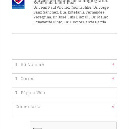
Índices derivados de la angiografía.
Evidencia científica.
Dr. Jean Paul Vilchez Tschischke, Dr. Jorge
Sanz Sánchez, Dra. Estefania Fernández
Peregrina, Dr. José Luis Diez Gil, Dr. Mauro
Echavarría Pinto, Dr. Hector García García
*
*
*