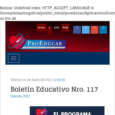
Notice
: Undefined index: HTTP_ACCEPT_LANGUAGE in
/home/solaciorg2014/public_html/proeducar/Aplicacion/Contr
26
on line
HOME
ESP
POR
Toggle
navigation
Viernes 24 de Junio de 2022
12:00:00
Boletín Educativo Nro. 117
Edición
2022