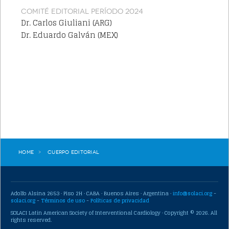
COMITÉ EDITORIAL PERÍODO 2024
Dr. Carlos Giuliani (ARG)
Dr. Eduardo Galván (MEX)
Home
Cuerpo Editorial
Adolfo Alsina 2653 · Piso 2H · CABA · Buenos Aires · Argentina ·
info@solaci.org
-
solaci.org
-
Términos de uso
-
Políticas de privacidad
SOLACI Latin American Society of Interventional Cardiology · Copyright © 2026. All
rights reserved.