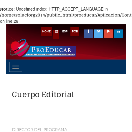
Notice
: Undefined index: HTTP_ACCEPT_LANGUAGE in
/home/solaciorg2014/public_html/proeducar/Aplicacion/Contr
26
on line
HOME
ESP
POR
Toggle
navigation
Cuerpo Editorial
DIRECTOR DEL PROGRAMA