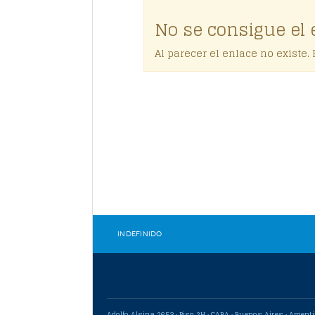
No se consigue el 
Al parecer el enlace no existe. P
Indefinido
Adolfo Alsina 2653 · Piso 2H · CABA · Buenos Aires · Argent