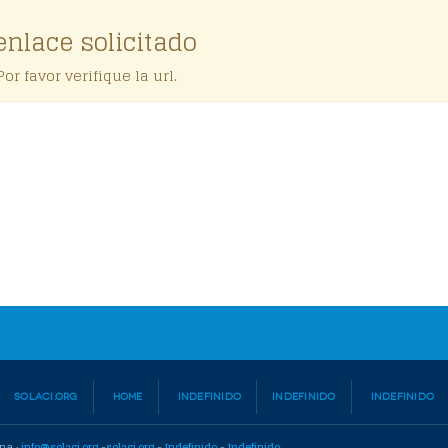
enlace solicitado
or favor verifique la url.
SOLACI.ORG
HOME
INDEFINIDO
INDEFINIDO
INDEFINIDO
ina ·
info@solaci.org
-
solaci.org
-
Indefinido
-
Indefinido