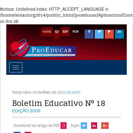
Notice
: Undefined index: HTTP_ACCEPT_LANGUAGE in
/home/solaciorg2014/public_html/proeducar/Aplicacion/Contr
26
on line
HOME
ESP
POR
Toggle
navigation
Terça-feira 19 de Maio de 2015
13:10:27
Boletim Educativo N° 18
Edição
2008
Download do artigo en PDF
Ação