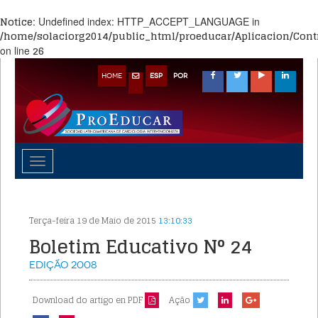
Notice
: Undefined index: HTTP_ACCEPT_LANGUAGE in
/home/solaciorg2014/public_html/proeducar/Aplicacion/Contr
26
on line
HOME
ESP
POR
Toggle
navigation
Terça-feira 19 de Maio de 2015
13:10:33
Boletim Educativo N° 24
Edição
2008
Download do artigo en PDF
Ação