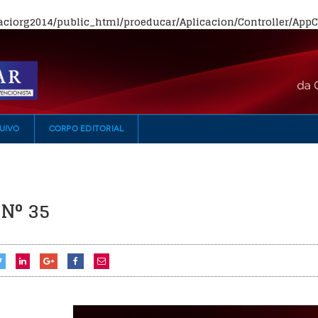
ciorg2014/public_html/proeducar/Aplicacion/Controller/AppCo
UIVO
CORPO EDITORIAL
 N° 35