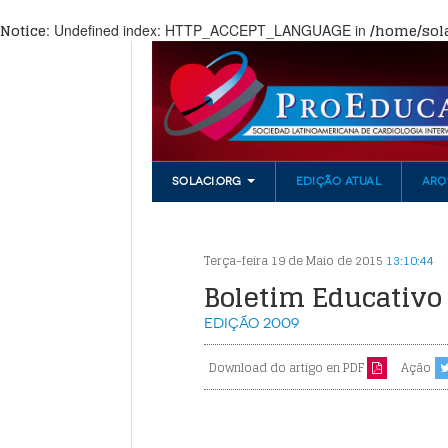
Notice
/home/sola
: Undefined index: HTTP_ACCEPT_LANGUAGE in
SOLACI.ORG
EDIÇÃO ATUAL
ARQ
Terça-feira 19 de Maio de 2015
13:10:44
Boletim Educativo
Edição
2009
Download do artigo en PDF
Ação