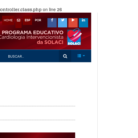
ntroller.class.php
26
on line
HOME
ESP
POR