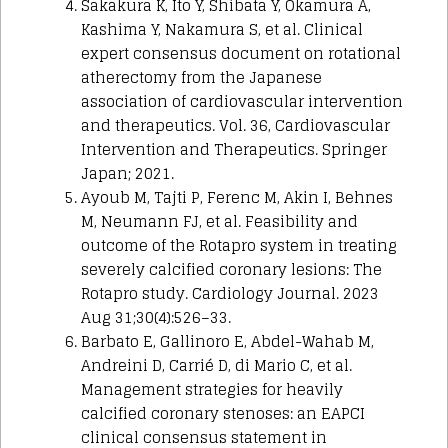
Sakakura K, Ito Y, Shibata Y, Okamura A,
Kashima Y, Nakamura S, et al. Clinical
expert consensus document on rotational
atherectomy from the Japanese
association of cardiovascular intervention
and therapeutics. Vol. 36, Cardiovascular
Intervention and Therapeutics. Springer
Japan; 2021.
Ayoub M, Tajti P, Ferenc M, Akin I, Behnes
M, Neumann FJ, et al. Feasibility and
outcome of the Rotapro system in treating
severely calcified coronary lesions: The
Rotapro study. Cardiology Journal. 2023
Aug 31;30(4):526–33.
Barbato E, Gallinoro E, Abdel-Wahab M,
Andreini D, Carrié D, di Mario C, et al.
Management strategies for heavily
calcified coronary stenoses: an EAPCI
clinical consensus statement in