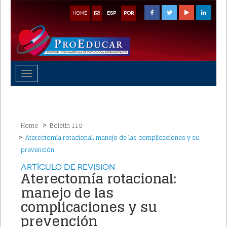
HOME
ESP
POR
Toggle
navigation
Home
Boletín 119
Aterectomía rotacional: manejo de las complicaciones y su
prevención
Artículo de Revision
Aterectomía rotacional:
manejo de las
complicaciones y su
prevención