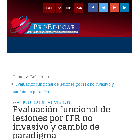
HOME
ESP
POR
Toggle
navigation
Home
Boletín 118
Evaluación funcional de lesiones por FFR no invasivo y
cambio de paradigma
Artículo de Revision
Evaluación funcional de
lesiones por FFR no
invasivo y cambio de
paradigma