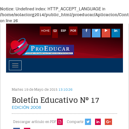
Notice
: Undefined index: HTTP_ACCEPT_LANGUAGE in
/home/solaciorg2014/public_html/proeducar/Aplicacion/Contr
26
on line
HOME
ESP
POR
Toggle
navigation
Martes 19 de Mayo de 2015
13:10:26
Boletín Educativo N° 17
Edición
2008
Descargar artículo en PDF
Compartir