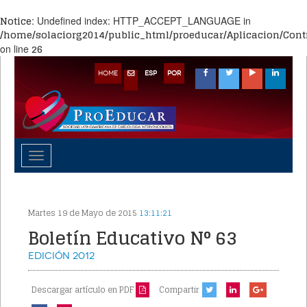
Notice
: Undefined index: HTTP_ACCEPT_LANGUAGE in
/home/solaciorg2014/public_html/proeducar/Aplicacion/Contr
26
on line
HOME
ESP
POR
Toggle
navigation
Martes 19 de Mayo de 2015
13:11:21
Boletín Educativo N° 63
Edición
2012
Descargar artículo en PDF
Compartir