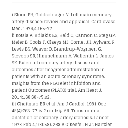
i Stone PH, Goldschlager N. Left main coronary
artery disease: review and appraisal. Cardiovasc
Med. 1979;4:165-77
ii Kotsia A, Brilakis ES, Held C, Cannon C, Steg GP,
Meier B, Cools F, Claeys MJ, Cornel JH, Aylward P,
Lewis BS, Weaver D, Brandrup-Wognsen G,
Stevens SR, Himmelmann A, Wallentin L, James
SK. Extent of coronary artery disease and
outcomes after ticagrelor administration in
patients with an acute coronary syndrome:
Insights from the PLATelet inhibition and
patient Outcomes (PLATO) trial. Am Heart J.
2014;168:68-75.e2.
iii Chaitman BR et al. Am J Cardiol. 1981 Oct;
48(4):765-77 iv Gruntzig AR. Transluminal
dilatation of coronary-artery stenosis. Lancet
1978 Feb 4;1(8058): 263 v O’Keefe JH Jr, Hartzler