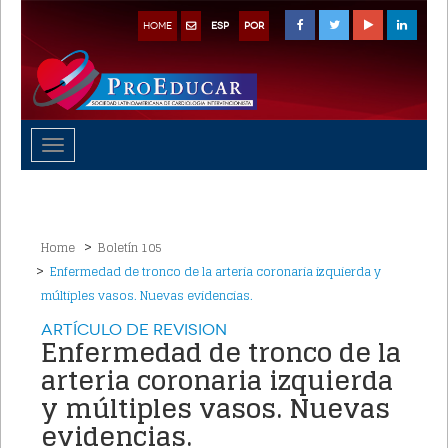
HOME
ESP
POR
Toggle
navigation
Home
Boletín 105
Enfermedad de tronco de la arteria coronaria izquierda y
múltiples vasos. Nuevas evidencias.
Artículo de Revision
Enfermedad de tronco de la
arteria coronaria izquierda
y múltiples vasos. Nuevas
evidencias.