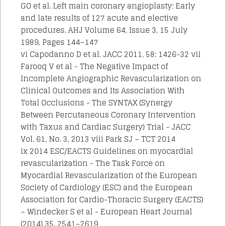
GO et al. Left main coronary angioplasty: Early
and late results of 127 acute and elective
procedures. AHJ Volume 64, Issue 3, 15 July
1989, Pages 144–147
vi Capodanno D et al. JACC 2011, 58: 1426-32 vii
Farooq V et al - The Negative Impact of
Incomplete Angiographic Revascularization on
Clinical Outcomes and Its Association With
Total Occlusions - The SYNTAX (Synergy
Between Percutaneous Coronary Intervention
with Taxus and Cardiac Surgery) Trial - JACC
Vol. 61, No. 3, 2013 viii Park SJ – TCT 2014
ix 2014 ESC/EACTS Guidelines on myocardial
revascularization - The Task Force on
Myocardial Revascularization of the European
Society of Cardiology (ESC) and the European
Association for Cardio-Thoracic Surgery (EACTS)
– Windecker S et al - European Heart Journal
(2014) 35, 2541–2619