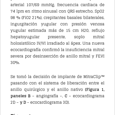
arterial 107/69 mmHg, frecuencia cardiaca de
74 lpm en ritmo sinusal con QRS estrecho, SpO2
98 % (FiO2 21%), crepitantes basales bilaterales,
ingurgitación yugular con presión venosa
yugular estimada más de 15 cm H20, reflujo
hepatoyugular presente, soplo mitral
holosistólico IV/VI irradiado al ápex. Una nueva
ecocardiografía confirmó la insuficiencia mitral
severa por desinserción de anillo mitral y FEVI
30%.
Se tomó la decisión de implante de MitraClip™
pasando con el sistema de liberación entre el
anillo quirúrgico y el anillo nativo
(Figura 1,
paneles B
– angiografía –,
C
– ecocardiograma
2D –
y D
– ecocardiograma 3D).