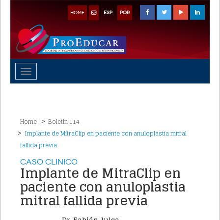
HOME
ESP
POR
Toggle
navigation
Home
Boletín 114
Implante de MitraClip en paciente con anuloplastia mitral
fallida previa
Caso Clinico
Implante de MitraClip en
paciente con anuloplastia
mitral fallida previa
Dr. Fabián Julca