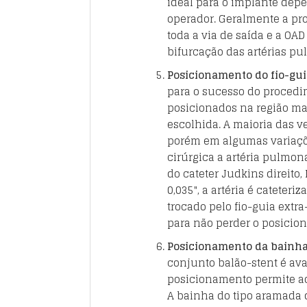
ideal para o implante dep
operador. Geralmente a pro
toda a via de saída e a OAD
bifurcação das artérias pu
Posicionamento do fio-gui
para o sucesso do procedim
posicionados na região mai
escolhida. A maioria das v
porém em algumas variaçõ
cirúrgica a artéria pulmon
do cateter Judkins direito
0,035", a artéria é cateteri
trocado pelo fio-guia extra
para não perder o posicion
Posicionamento da bainha
conjunto balão-stent é av
posicionamento permite ao
A bainha do tipo aramada 