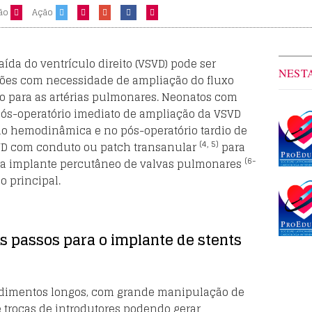
ão
Ação
aída do ventrículo direito (VSVD) pode ser
NEST
es com necessidade de ampliação do fluxo
to para as artérias pulmonares. Neonatos com
pós-operatório imediato de ampliação da VSVD
o hemodinâmica e no pós-operatório tardio de
(4, 5)
VD com conduto ou patch transanular
para
(6-
ara implante percutâneo de valvas pulmonares
o principal.
 passos para o implante de stents
edimentos longos, com grande manipulação de
 trocas de introdutores podendo gerar