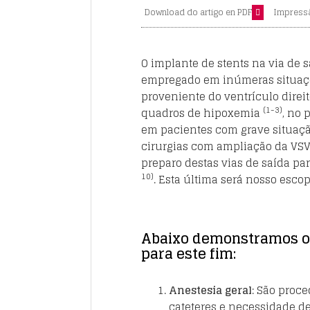
Download do artigo en PDF
Impress
O implante de stents na via de s
empregado em inúmeras situaçõ
proveniente do ventrículo direi
(1-3)
quadros de hipoxemia
, no 
em pacientes com grave situaçã
cirurgias com ampliação da VS
preparo destas vias de saída p
10)
. Esta última será nosso escop
Abaixo demonstramos os
para este fim:
Anestesia geral
: São proc
cateteres e necessidade de