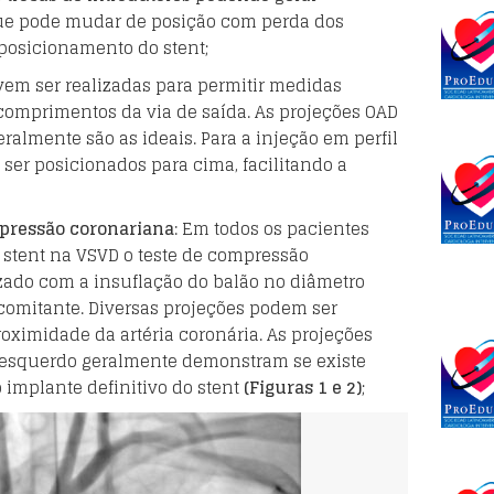
que pode mudar de posição com perda dos
 posicionamento do stent;
vem ser realizadas para permitir medidas
comprimentos da via de saída. As projeções OAD
eralmente são as ideais. Para a injeção em perfil
ser posicionados para cima, facilitando a
mpressão coronariana
: Em todos os pacientes
 stent na VSVD o teste de compressão
izado com a insuflação do balão no diâmetro
comitante. Diversas projeções podem ser
roximidade da artéria coronária. As projeções
il esquerdo geralmente demonstram se existe
 implante definitivo do stent
(Figuras 1 e 2)
;