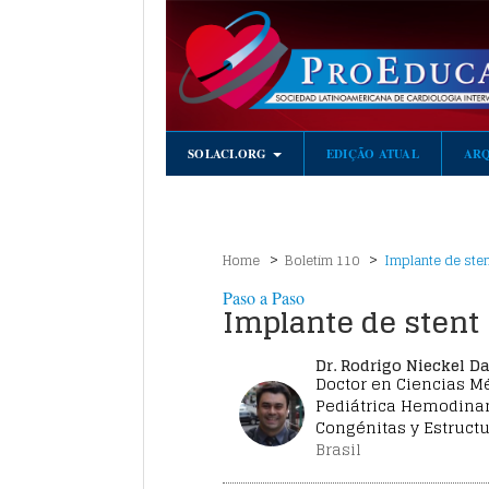
SOLACI.ORG
EDIÇÃO ATUAL
AR
Home
Boletim 110
Implante de sten
Paso a Paso
Implante de stent 
Dr. Rodrigo Nieckel D
Doctor en Ciencias M
Pediátrica Hemodinam
Congénitas y Estructu
Brasil