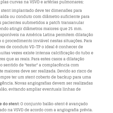
las curvas na VSVD e artérias pulmonares;
O stent implantado deve ter dimensões para
 saída ou conduto com diâmetro suficiente para
os pacientes submetidos a patch transanular
endo atingir diâmetros maiores que 25 mm.
isponíveis na América Latina permitem dilatação
 o procedimento inviável nestas situações. Para
res de conduto VD-TP o ideal é conhecer de
itas vezes existe intensa calcificação do tubo e
 que as reais. Para estes casos a dilatação
o sentido de "testar" a complacência com
 maiores deve ser realizada. Devido ao risco de
 sempre ter um stent coberto de backup para uma
gência. Novas angiografias devem ser realizadas
lão, evitando ampliar eventuais linhas de
e do stent
: O conjunto balão-stent é avançado
nado na VSVD de acordo com a angiografia prévia.