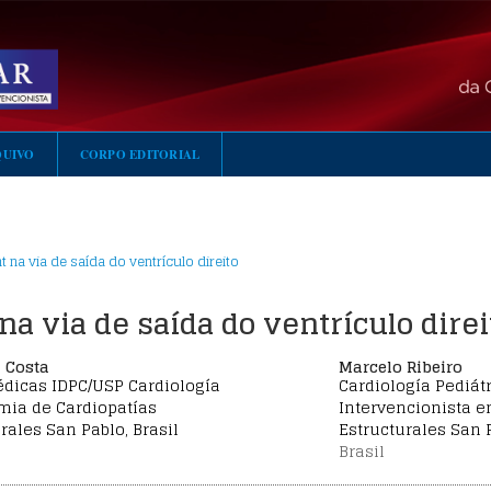
QUIVO
CORPO EDITORIAL
t na via de saída do ventrículo direito
na via de saída do ventrículo direi
a Costa
Marcelo Ribeiro
édicas IDPC/USP Cardiología
Cardiología Pediát
ia de Cardiopatías
Intervencionista e
rales San Pablo, Brasil
Estructurales San P
Brasil