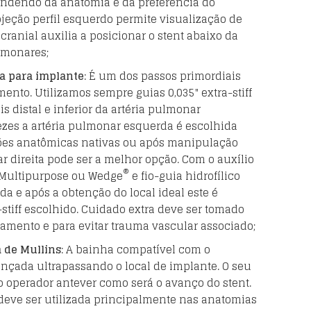
endendo da anatomia e da preferência do
jeção perfil esquerdo permite visualização de
 cranial auxilia a posicionar o stent abaixo da
lmonares;
a para implante
: É um dos passos primordiais
ento. Utilizamos sempre guias 0,035" extra-stiff
s distal e inferior da artéria pulmonar
ezes a artéria pulmonar esquerda é escolhida
es anatômicas nativas ou após manipulação
ar direita pode ser a melhor opção. Com o auxílio
®
, Multipurpose ou Wedge
e fio-guia hidrofílico
zada e após a obtenção do local ideal este é
-stiff escolhido. Cuidado extra deve ser tomado
amento e para evitar trauma vascular associado;
 de Mullins
: A bainha compatível com o
ançada ultrapassando o local de implante. O seu
 operador antever como será o avanço do stent.
deve ser utilizada principalmente nas anatomias