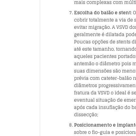
mais complexas com múltip
Escolha do balão e stent
: 
cobrir totalmente a via de
evitar migração. A VSVD d
geralmente é dilatada pod
Poucas opções de stents d
até este tamanho, tornando
aqueles pacientes portado
antemão o diâmetro pois mu
suas dimensões são menores
prévia com cateter-balão n
diâmetros progressivamente
fratura da VSVD o ideal é
eventual situação de emer
após cada insuflação do ba
dissecção;
Posicionamento e implant
sobre o fio-guia e posicio