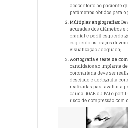
desconforto ao paciente 
parâmetros obtidos para o
Múltiplas angiografias
: De
acuradas dos diâmetros e 
cranial e perfil esquerdo g
esquerdo os braços devem 
visualização adequada;
Aortografia e teste de co
candidatos ao implante de
coronariana deve ser real
desejado e aortografia con
realizadas para avaliar a p
caudal (OAE ou PA) e perf
risco de compressão com o