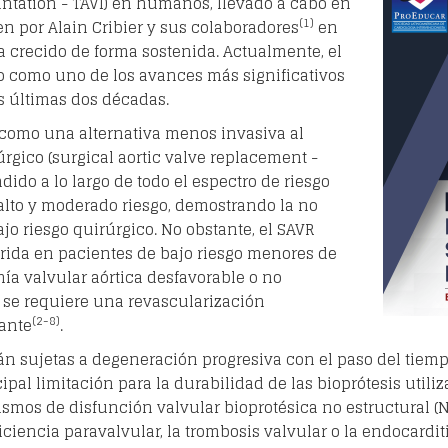
lantation - TAVI) en humanos, llevado a cabo en
(1)
en por Alain Cribier y sus colaboradores
en
ha crecido de forma sostenida. Actualmente, el
 como uno de los avances más significativos
s últimas dos décadas.
a como una alternativa menos invasiva al
rgico (surgical aortic valve replacement -
dido a lo largo de todo el espectro de riesgo
alto y moderado riesgo, demostrando la no
jo riesgo quirúrgico. No obstante, el SAVR
rida en pacientes de bajo riesgo menores de
ía valvular aórtica desfavorable o no
 se requiere una revascularización
(2-8)
ante
.
án sujetas a degeneración progresiva con el paso del tiempo,
cipal limitación para la durabilidad de las bioprótesis util
ismos de disfunción valvular bioprotésica no estructural 
ficiencia paravalvular, la trombosis valvular o la endocard