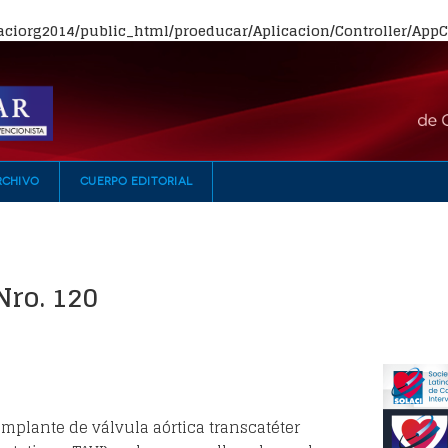
ciorg2014/public_html/proeducar/Aplicacion/Controller/AppCo
RCHIVO
CUERPO EDITORIAL
Nro. 120
implante de válvula aórtica transcatéter