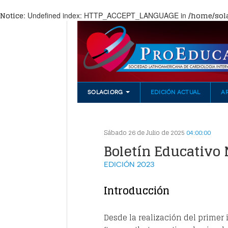
Notice
/home/sola
: Undefined index: HTTP_ACCEPT_LANGUAGE in
SOLACI.ORG
EDICIÓN ACTUAL
A
Sábado 26 de Julio de 2025
04:00:00
Boletín Educativo 
Edición
2023
Introducción
Desde la realización del primer 