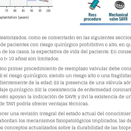
leatorizados, como se comentarán en las siguientes seccion
e pacientes con riesgo quirúrgico prohibitivo o alto, en qu
 de los casos, la expectativa de vida del paciente. En cons
o (> 10 años) son limitados.
omo primer procedimiento de reemplazo valvular debe cons
: (i) el riesgo quirúrgico, siendo un riesgo alto o una fragi
dientemente de la edad; (ii) la presencia de una válvula aó
daje quirúrgico; (iii) la coexistencia de enfermedad corona
ién apoyan la indicación de SAVR; y (iv) la existencia de u
e TAVI podría ofrecer ventajas técnicas.
frecer una revisión integral del estado actual del conocimi
abordan los mecanismos fisiopatológicos implicados, las de
s conceptos actualizados sobre la durabilidad de las biopró