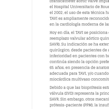
(transcatheter aortic valve imp
el Hospital Universitario de Rou
el 2002, el uso de esta técnica 
TAVI es ampliamente reconocido
en la cardiología moderna de la
Hoy en día, el TAVI se posicion
reemplazo valvular aórtico quirú
SAVR). Su indicación se ha exten
quirúrgico, desde pacientes de 
inferioridad en pacientes con ba
continúa siendo la opción prefe
65 años, en presencia de anatom
adecuada para TAVI, y/o cuando
miocárdica multivaso concomit
Debido a que las bioprótesis est
válvula (SVD) representa la prin
SAVR. Sin embargo, otros mecan
prótesis-paciente (PPM), la insu