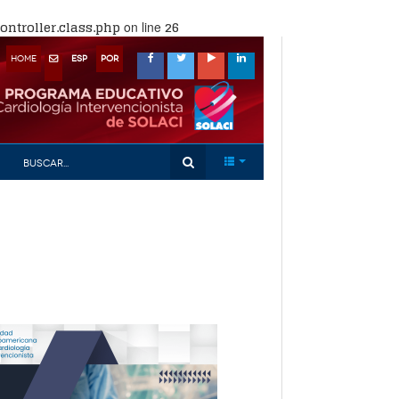
ntroller.class.php
26
on line
HOME
ESP
POR