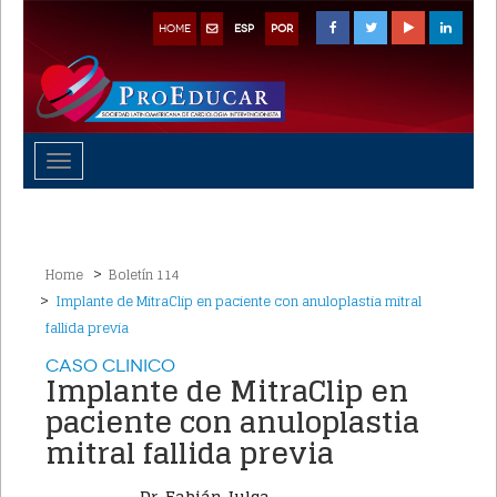
HOME
ESP
POR
Toggle
navigation
Home
Boletín 114
Implante de MitraClip en paciente con anuloplastia mitral
fallida previa
Caso Clinico
Implante de MitraClip en
paciente con anuloplastia
mitral fallida previa
Dr. Fabián Julca