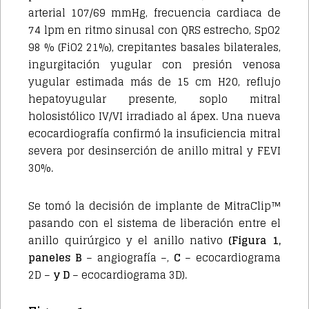
arterial 107/69 mmHg, frecuencia cardiaca de
74 lpm en ritmo sinusal con QRS estrecho, SpO2
98 % (FiO2 21%), crepitantes basales bilaterales,
ingurgitación yugular con presión venosa
yugular estimada más de 15 cm H20, reflujo
hepatoyugular presente, soplo mitral
holosistólico IV/VI irradiado al ápex. Una nueva
ecocardiografía confirmó la insuficiencia mitral
severa por desinserción de anillo mitral y FEVI
30%.
Se tomó la decisión de implante de MitraClip™
pasando con el sistema de liberación entre el
anillo quirúrgico y el anillo nativo
(Figura 1,
paneles B
– angiografía –,
C
– ecocardiograma
2D –
y D
– ecocardiograma 3D).